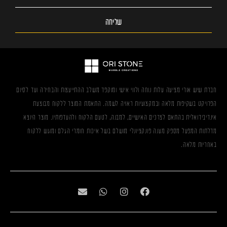
שליחה
חברת שיש אורי מציעה עלות נוחה ולווי אישי ומוקפד משלב ההתייעצות והבחירה ועד לסיום
הפרויקט בשקיפות מלאה ובמקצועיות ראויה לשמה. התאמת המוצר ללקוח מבוצעת
אינדיבידואלית בהתאם לצרכים האישיים, למבנה, לטעם הלקוח ולהעדפותיו. מוצר היוצא
מדלתות המפעל מספק מענה פונקציונלי מושלם בשל איכות חומרי הגלם ומוגש ללקוח
באחריות מלאה.