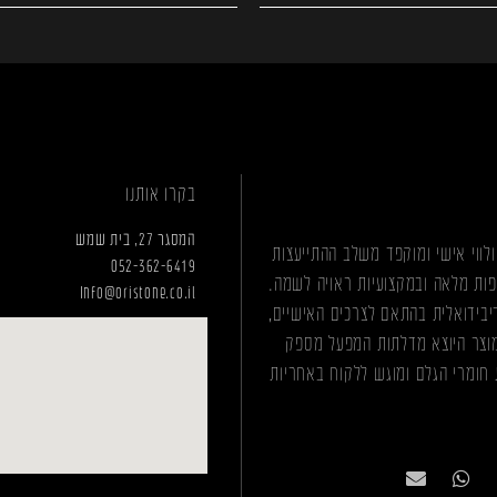
בקרו אותנו
המסגר 27, בית שמש
לווי אישי ומוקפד משלב ההתייעצות
052-362-6419
פות מלאה ובמקצועיות ראויה לשמה.
Info@oristone.co.il
בידואלית בהתאם לצרכים האישיים,
מוצר היוצא מדלתות המפעל מספק
 חומרי הגלם ומוגש ללקוח באחריות