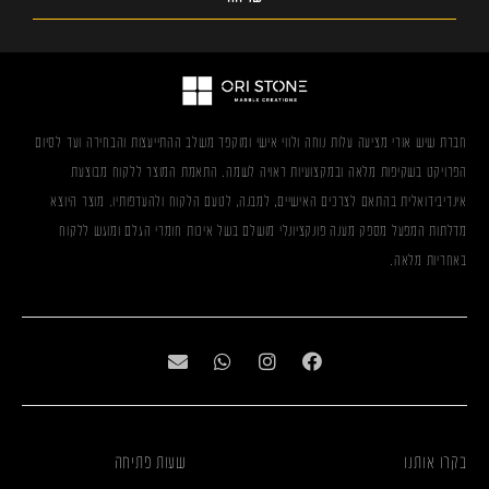
חברת שיש אורי מציעה עלות נוחה ולווי אישי ומוקפד משלב ההתייעצות והבחירה ועד לסיום
הפרויקט בשקיפות מלאה ובמקצועיות ראויה לשמה. התאמת המוצר ללקוח מבוצעת
אינדיבידואלית בהתאם לצרכים האישיים, למבנה, לטעם הלקוח ולהעדפותיו. מוצר היוצא
מדלתות המפעל מספק מענה פונקציונלי מושלם בשל איכות חומרי הגלם ומוגש ללקוח
באחריות מלאה.
בקרו אותנו
שעות פתיחה