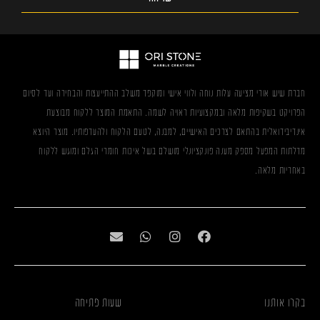
חברת שיש אורי מציעה עלות נוחה ולווי אישי ומוקפד משלב ההתייעצות והבחירה ועד לסיום
הפרויקט בשקיפות מלאה ובמקצועיות ראויה לשמה. התאמת המוצר ללקוח מבוצעת
אינדיבידואלית בהתאם לצרכים האישיים, למבנה, לטעם הלקוח ולהעדפותיו. מוצר היוצא
מדלתות המפעל מספק מענה פונקציונלי מושלם בשל איכות חומרי הגלם ומוגש ללקוח
באחריות מלאה.
בקרו אותנו
שעות פתיחה