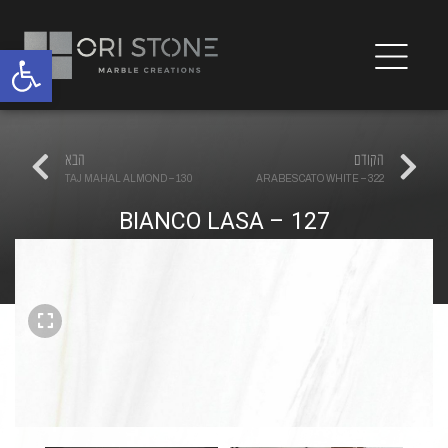
פתח
הקודם
הבא
TAJ MAHAL ALMOND – 130
ARABESCATO WHITE – 322
BIANCO LASA – 127