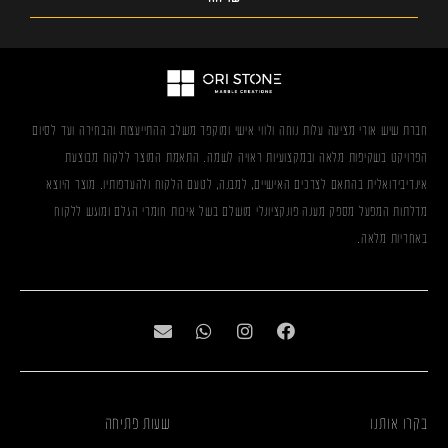
חברת שיש אורי מציעה עלות נוחה ולווי אישי ומוקפד משלב ההתייעצות והבחירה ועד לסיום
הפרויקט בשקיפות מלאה ובמקצועיות ראויה לשמה. התאמת המוצר ללקוח מבוצעת
אינדיבידואלית בהתאם לצרכים האישיים, למבנה, לטעם הלקוח ולהעדפותיו. מוצר היוצא
מדלתות המפעל מספק מענה פונקציונלי מושלם בשל איכות חומרי הגלם ומוגש ללקוח
באחריות מלאה.
בקרו אותנו
שעות פתיחה