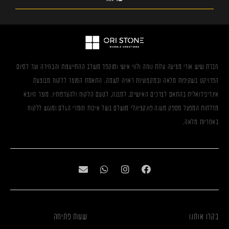
חברת שיש אורי מציעה עלות נוחה ולווי אישי ומוקפד משלב ההתייעצות והבחירה ועד לסיום
הפרויקט בשקיפות מלאה ובמקצועיות ראויה לשמה. התאמת המוצר ללקוח מבוצעת
אינדיבידואלית בהתאם לצרכים האישיים, למבנה, לטעם הלקוח ולהעדפותיו. מוצר היוצא
מדלתות המפעל מספק מענה פונקציונלי מושלם בשל איכות חומרי הגלם ומוגש ללקוח
באחריות מלאה.
בקרו אותנו
שעות פתיחה