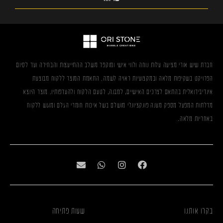
חברת שיש אורי מציעה עלות נוחה ולווי אישי ומוקפד משלב ההתייעצות והבחירה ועד לסיום
הפרויקט בשקיפות מלאה ובמקצועיות ראויה לשמה. התאמת המוצר ללקוח מבוצעת
אינדיבידואלית בהתאם לצרכים האישיים, למבנה, לטעם הלקוח ולהעדפותיו. מוצר היוצא
מדלתות המפעל מספק מענה פונקציונלי מושלם בשל איכות חומרי הגלם ומוגש ללקוח
באחריות מלאה.
בקרו אותנו
שעות פתיחה