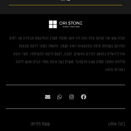
חברת שיש אורי מציעה עלות נוחה ולווי אישי ומוקפד משלב ההתייעצות והבחירה ועד לסיום
הפרויקט בשקיפות מלאה ובמקצועיות ראויה לשמה. התאמת המוצר ללקוח מבוצעת
אינדיבידואלית בהתאם לצרכים האישיים, למבנה, לטעם הלקוח ולהעדפותיו. מוצר היוצא
מדלתות המפעל מספק מענה פונקציונלי מושלם בשל איכות חומרי הגלם ומוגש ללקוח
באחריות מלאה.
בקרו אותנו
שעות פתיחה