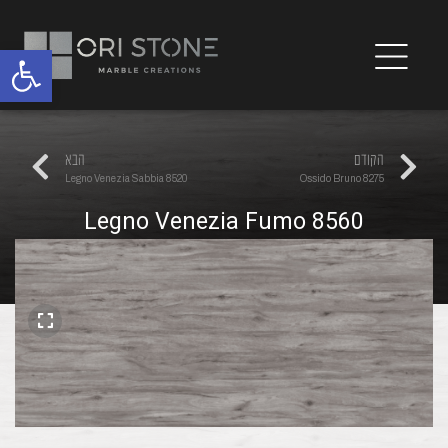
פתח
הקודם
הבא
Legno Venezia Sabbia 8520
Ossido Bruno 8275
Legno Venezia Fumo 8560