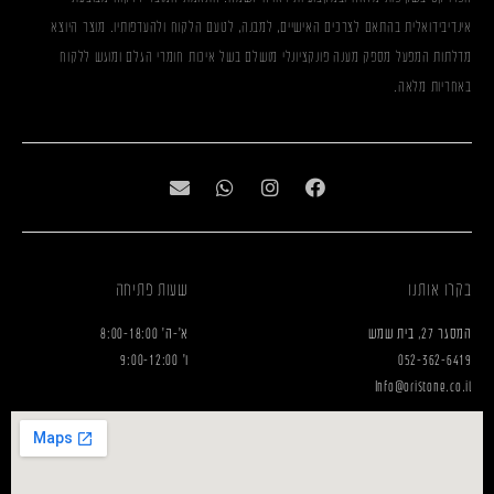
אינדיבידואלית בהתאם לצרכים האישיים, למבנה, לטעם הלקוח ולהעדפותיו. מוצר היוצא
מדלתות המפעל מספק מענה פונקציונלי מושלם בשל איכות חומרי הגלם ומוגש ללקוח
באחריות מלאה.
בקרו אותנו
שעות פתיחה
המסגר 27, בית שמש
א'-ה' 8:00-18:00
052-362-6419
ו' 9:00-12:00
Info@oristone.co.il