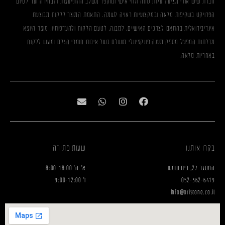
חברת שיש אורי מציעה עלות נוחה ולווי אישי ומוקפד משלב ההתייעצות והבחירה ועד לסיום
הפרויקט בשקיפות מלאה ובמקצועיות ראויה לשמה. התאמת המוצר ללקוח מבוצעת
אינדיבידואלית בהתאם לצרכים האישיים, למבנה, לטעם הלקוח ולהעדפותיו. מוצר היוצא
מדלתות המפעל מספק מענה פונקציונלי מושלם בשל איכות חומרי הגלם ומוגש ללקוח
באחריות מלאה.
בקרו אותנו
שעות פתיחה
המסגר 27, בית שמש
א'-ה' 8:00-18:00
052-362-6419
ו' 9:00-12:00
Info@oristone.co.il