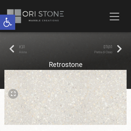
פתח
הקודם
הבא
Arena
Pietra di Osso
Retrostone