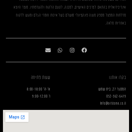
אינדיבידואלית בהתאם לצרכים האישיים, למבנה, לטעם הלקוח ולהעדפותיו. מוצר היוצא
מדלתות המפעל מספק מענה פונקציונלי מושלם בשל איכות חומרי הגלם ומוגש ללקוח
באחריות מלאה.
בקרו אותנו
שעות פתיחה
המסגר 27, בית שמש
א'-ה' 8:00-18:00
052-362-6419
ו' 9:00-12:00
Info@oristone.co.il