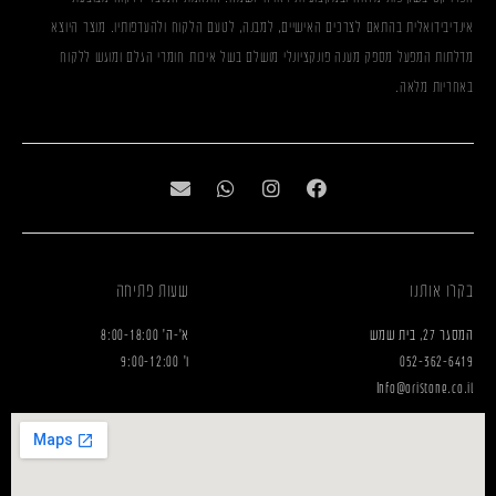
אינדיבידואלית בהתאם לצרכים האישיים, למבנה, לטעם הלקוח ולהעדפותיו. מוצר היוצא
מדלתות המפעל מספק מענה פונקציונלי מושלם בשל איכות חומרי הגלם ומוגש ללקוח
באחריות מלאה.
בקרו אותנו
שעות פתיחה
המסגר 27, בית שמש
א'-ה' 8:00-18:00
052-362-6419
ו' 9:00-12:00
Info@oristone.co.il