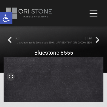
פתח
הקודם
הבא
Pietra Di Savoia Antracite Bocciardata 8590
PIET. PIASENTINA GRIGIO20+ 9130
Bluestone 8555