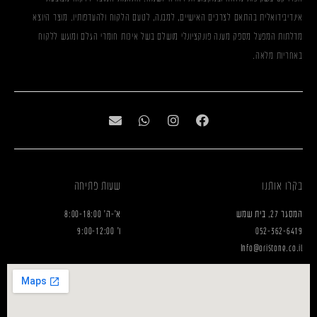
אינדיבידואלית בהתאם לצרכים האישיים, למבנה, לטעם הלקוח ולהעדפותיו. מוצר היוצא
מדלתות המפעל מספק מענה פונקציונלי מושלם בשל איכות חומרי הגלם ומוגש ללקוח
באחריות מלאה.
בקרו אותנו
שעות פתיחה
המסגר 27, בית שמש
א'-ה' 8:00-18:00
052-362-6419
ו' 9:00-12:00
Info@oristone.co.il