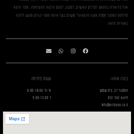
אינדיבידואלית בהתאם לצרכים האישיים, למבנה, לטעם הלקוח ולהעדפותיו. מוצר היוצא
מדלתות המפעל מספק מענה פונקציונלי מושלם בשל איכות חומרי הגלם ומוגש ללקוח
באחריות מלאה.
בקרו אותנו
שעות פתיחה
המסגר 27, בית שמש
א'-ה' 8:00-18:00
052-362-6419
ו' 9:00-12:00
Info@oristone.co.il