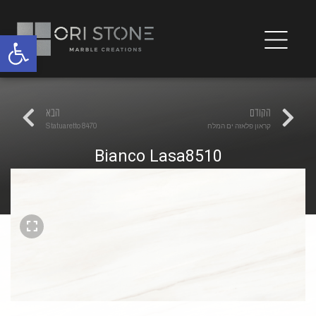
פתח
הקודם
הבא
קראון פלאזה ים המלח
Statuaretto 8470
Bianco Lasa8510