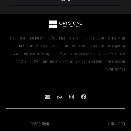
חברת שיש אורי מציעה עלות נוחה ולווי אישי ומוקפד משלב ההתייעצות והבחירה ועד לסיום
הפרויקט בשקיפות מלאה ובמקצועיות ראויה לשמה. התאמת המוצר ללקוח מבוצעת
אינדיבידואלית בהתאם לצרכים האישיים, למבנה, לטעם הלקוח ולהעדפותיו. מוצר היוצא
מדלתות המפעל מספק מענה פונקציונלי מושלם בשל איכות חומרי הגלם ומוגש ללקוח
באחריות מלאה.
בקרו אותנו
שעות פתיחה