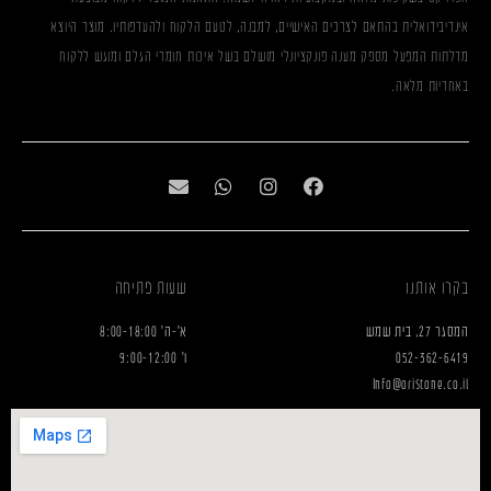
אינדיבידואלית בהתאם לצרכים האישיים, למבנה, לטעם הלקוח ולהעדפותיו. מוצר היוצא
מדלתות המפעל מספק מענה פונקציונלי מושלם בשל איכות חומרי הגלם ומוגש ללקוח
באחריות מלאה.
בקרו אותנו
שעות פתיחה
המסגר 27, בית שמש
א'-ה' 8:00-18:00
052-362-6419
ו' 9:00-12:00
Info@oristone.co.il