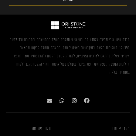
חברת שיש אורי מציעה עלות נוחה ולווי אישי ומוקפד משלב ההתייעצות והבחירה ועד לסיום
הפרויקט בשקיפות מלאה ובמקצועיות ראויה לשמה. התאמת המוצר ללקוח מבוצעת
אינדיבידואלית בהתאם לצרכים האישיים, למבנה, לטעם הלקוח ולהעדפותיו. מוצר היוצא
מדלתות המפעל מספק מענה פונקציונלי מושלם בשל איכות חומרי הגלם ומוגש ללקוח
באחריות מלאה.
בקרו אותנו
שעות פתיחה