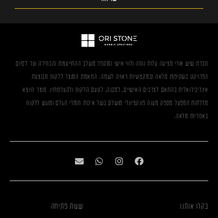
חברת שיש אורי מציעה עלות נוחה ולווי אישי ומוקפד משלב ההתייעצות והבחירה ועד לסיום
הפרויקט בשקיפות מלאה ובמקצועיות ראויה לשמה. התאמת המוצר ללקוח מבוצעת
אינדיבידואלית בהתאם לצרכים האישיים, למבנה, לטעם הלקוח ולהעדפותיו. מוצר היוצא
מדלתות המפעל מספק מענה פונקציונלי מושלם בשל איכות חומרי הגלם ומוגש ללקוח
באחריות מלאה.
בקרו אותנו
שעות פתיחה