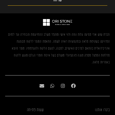
שליחה
חברת שיש אורי מציעה עלות נוחה ולווי אישי ומוקפד משלב ההתייעצות והבחירה ועד לסיום
הפרויקט בשקיפות מלאה ובמקצועיות ראויה לשמה. התאמת המוצר ללקוח מבוצעת
אינדיבידואלית בהתאם לצרכים האישיים, למבנה, לטעם הלקוח ולהעדפותיו. מוצר היוצא
מדלתות המפעל מספק מענה פונקציונלי מושלם בשל איכות חומרי הגלם ומוגש ללקוח
באחריות מלאה.
בקרו אותנו
שעות פתיחה