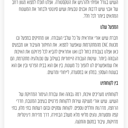
השיש בגודל אמיתי ולהרגיש את הטקסטורה. אצלנו תוכלו למצוא מגוון רחב
של אבני שיש לרבות אבנים טבעיות ושיש סינטטי ולבחור את המשטח
המתאים ביותר לכל חלל.
המפעל שלנו
חברת שיש אורי אחראית על כל שלבי העבודה. אנו מחזיקים במפעל ובו
מכונות CNC מהמתקדמות שאפשר למצוא. את החיתוך והעיבוד אנו מבצעים
כאן אצלנו בעבודת כחול לבן ואנו אחראיים להביא לכל פרויקט את האיכות
הגבוהה ביותר. שיטות העבודה הייחודיות בשילוב עם טכנולוגיה מתקדמת, הם
אלו שמאפשרים לנו להפוך כל משטח, בין אם הוא בבית הפרטי ובין אם הוא
בשטח העסקי, במלון או במסעדה, לייחודי ומרשים.
בין לקוחותינו
לקוחותינו מעריכים איכות, רמה גבוהה ואת עבודת הגימור המדויקת של
השיש. שיש אורי מעניקה שירות ללקוחות פרטיים בעיצוב המטבח, חדרי
הרחצה, מדרגות וחללים נוספים. לקוחות עסקיים ובהם רשתות בתי מלון, בתי
קפה ומסעדות, נהנים מליווי מלא משלב הבחירה, דרך מדידות דיגיטליות
מדויקות, עיבוד במקום והתקנה.