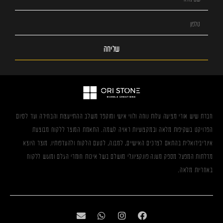
שליחה
חברת שיש אורי מציעה עלות נוחה ולווי אישי ומוקפד משלב ההתייעצות והבחירה ועד לסיום
הפרויקט בשקיפות מלאה ובמקצועיות ראויה לשמה. התאמת המוצר ללקוח מבוצעת
אינדיבידואלית בהתאם לצרכים האישיים, למבנה, לטעם הלקוח ולהעדפותיו. מוצר היוצא
מדלתות המפעל מספק מענה פונקציונלי מושלם בשל איכות חומרי הגלם ומוגש ללקוח
באחריות מלאה.